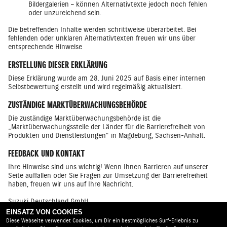
Bildergalerien – können Alternativtexte jedoch noch fehlen
oder unzureichend sein.
Die betreffenden Inhalte werden schrittweise überarbeitet. Bei
fehlenden oder unklaren Alternativtexten freuen wir uns über
entsprechende Hinweise
ERSTELLUNG DIESER ERKLÄRUNG
Diese Erklärung wurde am 28. Juni 2025 auf Basis einer internen
Selbstbewertung erstellt und wird regelmäßig aktualisiert.
ZUSTÄNDIGE MARKTÜBERWACHUNGSBEHÖRDE
Die zuständige Marktüberwachungsbehörde ist die
„Marktüberwachungsstelle der Länder für die Barrierefreiheit von
Produkten und Dienstleistungen“ in Magdeburg, Sachsen-Anhalt.
FEEDBACK UND KONTAKT
Ihre Hinweise sind uns wichtig! Wenn Ihnen Barrieren auf unserer
Seite auffallen oder Sie Fragen zur Umsetzung der Barrierefreiheit
haben, freuen wir uns auf Ihre Nachricht.
Suzuki Deutschland GmbH
Barrierefreiheitsbeauftragte* r
EINSATZ VON COOKIES
Suzuki - Allee 7, 64625 Bensheim
Diese Webseite verwendet Cookies, um Dir ein bestmögliches Surf-Erlebnis zu
Telefon: 06251 5700 - 380