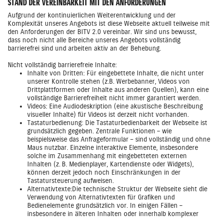
STAND DER VEREINBARKEIT MIT DEN ANFORDERUNGEN
Aufgrund der kontinuierlichen Weiterentwicklung und der
Komplexität unseres Angebots ist diese Webseite aktuell teilweise mit
den Anforderungen der BITV 2.0 vereinbar. Wir sind uns bewusst,
dass noch nicht alle Bereiche unseres Angebots vollständig
barrierefrei sind und arbeiten aktiv an der Behebung.
Nicht vollständig barrierefreie Inhalte:
Inhalte von Dritten: Für eingebettete Inhalte, die nicht unter
unserer Kontrolle stehen (z.B. Werbebanner, Videos von
Drittplattformen oder Inhalte aus anderen Quellen), kann eine
vollständige Barrierefreiheit nicht immer garantiert werden.
Videos: Eine Audiodeskription (eine akustische Beschreibung
visueller Inhalte) für Videos ist derzeit nicht vorhanden.
Tastaturbedienung: Die Tastaturbedienbarkeit der Webseite ist
grundsätzlich gegeben. Zentrale Funktionen – wie
beispielsweise das Anfrageformular – sind vollständig und ohne
Maus nutzbar. Einzelne interaktive Elemente, insbesondere
solche im Zusammenhang mit eingebetteten externen
Inhalten (z. B. Medienplayer, Kartendienste oder Widgets),
können derzeit jedoch noch Einschränkungen in der
Tastatursteuerung aufweisen.
Alternativtexte:Die technische Struktur der Webseite sieht die
Verwendung von Alternativtexten für Grafiken und
Bedienelemente grundsätzlich vor. In einigen Fällen –
insbesondere in älteren Inhalten oder innerhalb komplexer